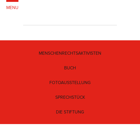
MENU
SCHLIESSEN
DEUTSCH
ENGLISH
MENSCHENRECHTSAKTIVISTEN
BUCH
MENSCHENRECHTSAKTIVISTEN
FOTOAUSSTELLUNG
BUCH
SPRECHSTÜCK
FOTOAUSSTELLUNG
DIE STIFTUNG
SPRECHSTÜCK
DIE STIFTUNG