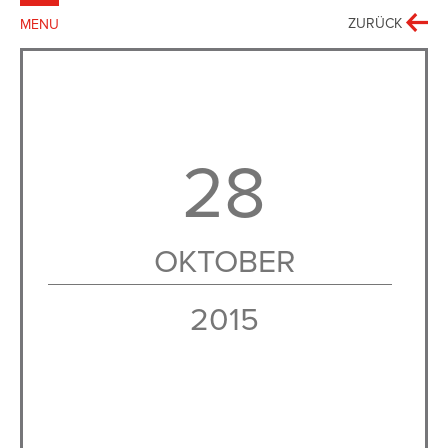
BACK
ZURÜCK
MENU
SCHLIESSEN
DEUTSCH
ENGLISH
MENSCHENRECHTSAKTIVISTEN
BUCH
28
FOTOAUSSTELLUNG
SPRECHSTÜCK
OKTOBER
DIE STIFTUNG
2015