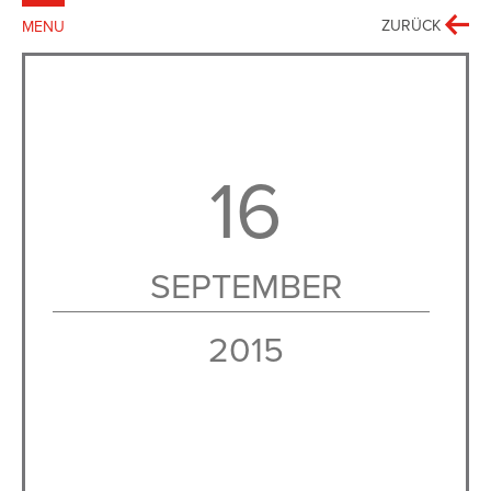
BACK
ZURÜCK
MENU
SCHLIESSEN
DEUTSCH
ENGLISH
MENSCHENRECHTSAKTIVISTEN
BUCH
16
FOTOAUSSTELLUNG
SPRECHSTÜCK
SEPTEMBER
DIE STIFTUNG
2015